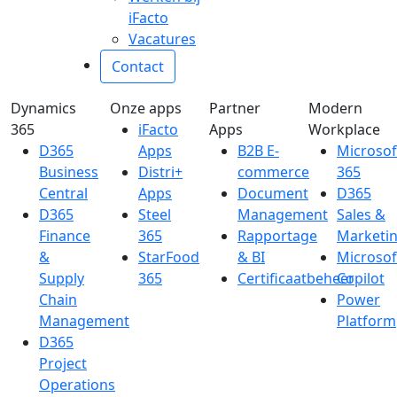
iFacto
Vacatures
Contact
Dynamics
Onze apps
Partner
Modern
365
iFacto
Apps
Workplace
D365
Apps
B2B E-
Microsof
Business
Distri+
commerce
365
Central
Apps
Document
D365
D365
Steel
Management
Sales &
Finance
365
Rapportage
Marketi
&
StarFood
& BI
Microsof
Supply
365
Certificaatbeheer
Copilot
Chain
Power
Management
Platform
D365
Project
Operations